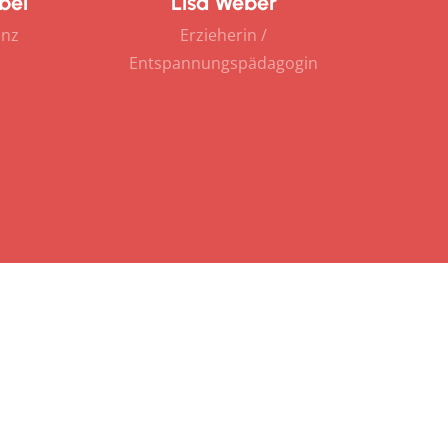
bel
Lisa Weber
enz
Erzieherin /
Entspannungspädagogin