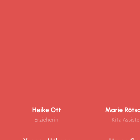
Heike Ott
Marie Röts
Erzieherin
KiTa Assist