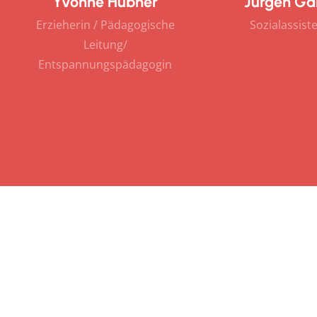
Yvonne Hübner
Jürgen Ga
Erzieherin / Pädagogische
Sozialassist
Leitung/
Entspannungspädagogin