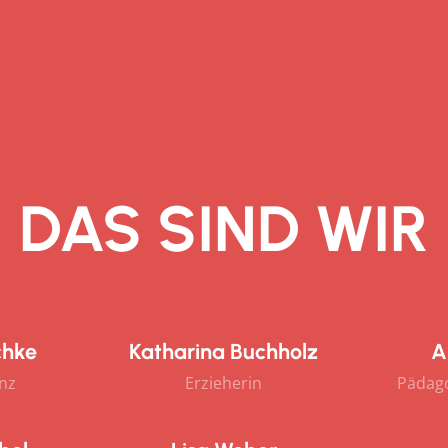
DAS SIND WIR
chke
Katharina Buchholz
A
enz
Erzieherin
Pädago